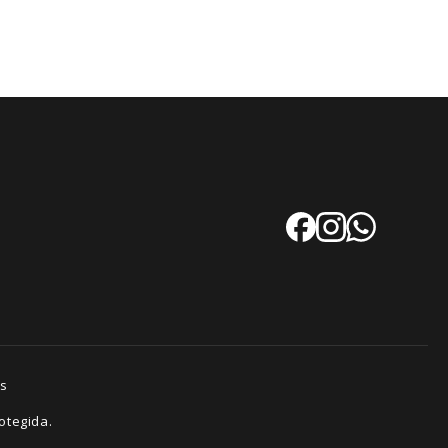
es
otegida.