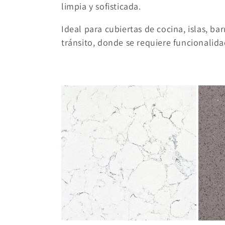
c
limpia y sofisticada.
i
Ideal para
cubiertas de cocina, islas, ba
tránsito, donde se requiere funcionalidad
ó
n
: