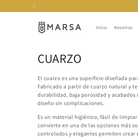
Ir
directamente
al contenido
Inicio
Nosotros
C
CUARZO
o
El cuarzo es una superficie diseñada par
l
Fabricado a partir de cuarzo natural y t
durabilidad, baja porosidad y acabados 
e
diseño sin complicaciones.
Es un material higiénico, fácil de limpiar
c
convierte en una de las opciones más so
controlados y elegantes permiten crear