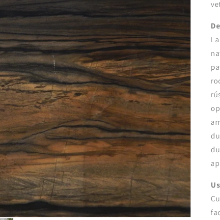
ve
De
La
na
pa
ro
rú
op
ar
du
du
ap
Us
Cu
fa