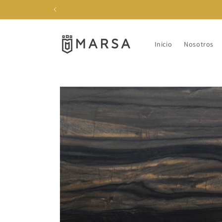
Ir
directamente
al contenido
Inicio
Nosotros
Ir
directamente
a la
información
del producto