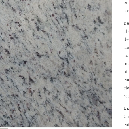
en
ro
De
El
de
ca
su
mo
at
ex
cl
re
Us
Cu
ex