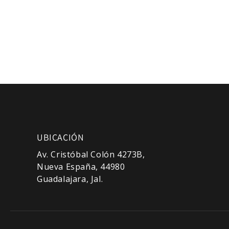
modal
UBICACIÓN
Av. Cristóbal Colón 4273B,
Nueva España, 44980
Guadalajara, Jal.