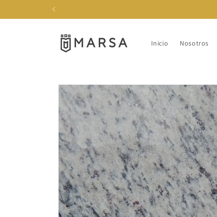
Ir
directamente
al contenido
Inicio
Nosotros
Ir
directamente
a la
información
del producto