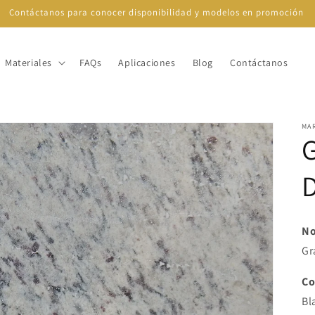
Contáctanos para conocer disponibilidad y modelos en promoción
Materiales
FAQs
Aplicaciones
Blog
Contáctanos
MA
No
Gr
Co
Bl