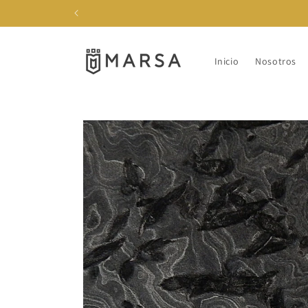
Ir
directamente
al contenido
Inicio
Nosotros
Ir
directamente
a la
información
del producto