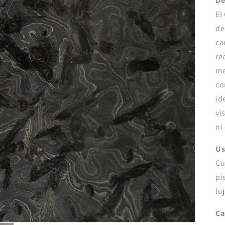
De
El
de
ca
re
me
co
id
vi
ni
Us
Cu
pi
lu
Ca