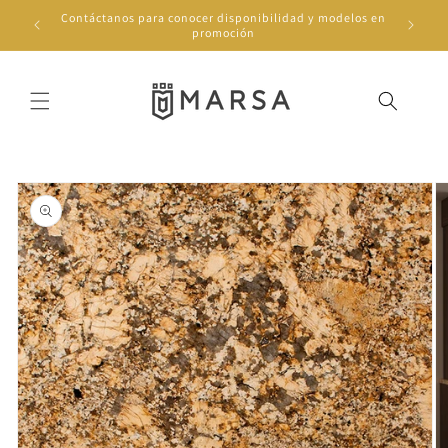
Ir
Contáctanos para conocer disponibilidad y modelos en
directamente
promoción
al contenido
Ir
directamente
a la
información
del producto