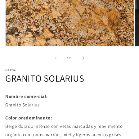
Abrir
Ab
elemento
e
multimedia
mu
de
1
/
2
1
2
en
e
MARSA
una
u
GRANITO SOLARIUS
ventana
v
modal
m
Nombre comercial:
Granito Solarius
Color predominante:
Beige dorado intenso con vetas marcadas y movimiento
orgánico en tonos marrón, miel y ligeros acentos grises.