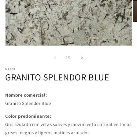
Ab
e
mu
2
e
u
Abrir
v
elemento
m
multimedia
de
1
/
2
1
en
MARSA
una
GRANITO SPLENDOR BLUE
ventana
modal
Nombre comercial:
Granito Splendor Blue
Color predominante:
Gris azulado con vetas suaves y movimiento natural en tonos
grises, negros y ligeros matices azulados.