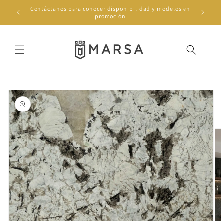
Ir
Contáctanos para conocer disponibilidad y modelos en
directamente
promoción
al contenido
Ir
directamente
a la
información
del producto